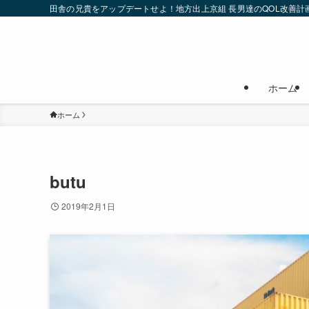
田舎の兄貴をアップデートせよ！地方出上京組 長男達のQOL改善計
ホーム
ホーム
butu
2019年2月1日