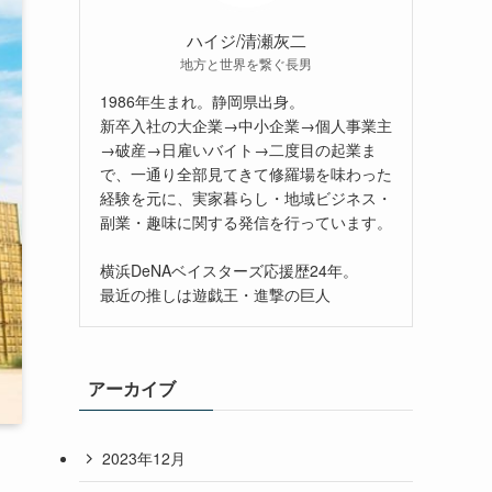
ハイジ/清瀬灰二
地方と世界を繋ぐ長男
1986年生まれ。静岡県出身。
新卒入社の大企業→中小企業→個人事業主
→破産→日雇いバイト→二度目の起業ま
で、一通り全部見てきて修羅場を味わった
経験を元に、実家暮らし・地域ビジネス・
副業・趣味に関する発信を行っています。
横浜DeNAベイスターズ応援歴24年。
最近の推しは遊戯王・進撃の巨人
アーカイブ
2023年12月