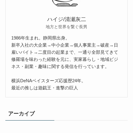
ハイジ/清瀬灰二
地方と世界を繋ぐ長男
1986年生まれ。静岡県出身。
新卒入社の大企業→中小企業→個人事業主→破産→日
雇いバイト→二度目の起業まで、一通り全部見てきて
修羅場を味わった経験を元に、実家暮らし・地域ビジ
ネス・副業・趣味に関する発信を行っています。
横浜DeNAベイスターズ応援歴24年。
最近の推しは遊戯王・進撃の巨人
アーカイブ