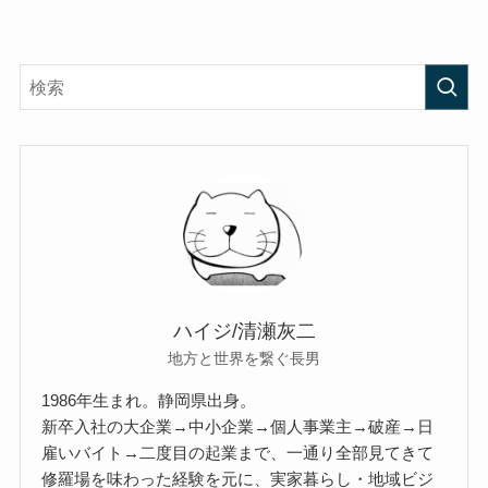
ハイジ/清瀬灰二
地方と世界を繋ぐ長男
1986年生まれ。静岡県出身。
新卒入社の大企業→中小企業→個人事業主→破産→日
雇いバイト→二度目の起業まで、一通り全部見てきて
修羅場を味わった経験を元に、実家暮らし・地域ビジ