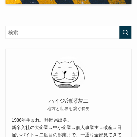
ハイジ/清瀬灰二
地方と世界を繋ぐ長男
1986年生まれ。静岡県出身。
新卒入社の大企業→中小企業→個人事業主→破産→日
雇いバイト→二度目の起業まで、一通り全部見てきて