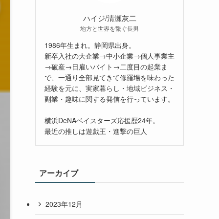
ハイジ/清瀬灰二
地方と世界を繋ぐ長男
1986年生まれ。静岡県出身。
新卒入社の大企業→中小企業→個人事業主
→破産→日雇いバイト→二度目の起業ま
で、一通り全部見てきて修羅場を味わった
経験を元に、実家暮らし・地域ビジネス・
副業・趣味に関する発信を行っています。
横浜DeNAベイスターズ応援歴24年。
最近の推しは遊戯王・進撃の巨人
アーカイブ
2023年12月