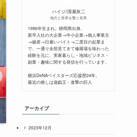
ハイジ/清瀬灰二
地方と世界を繋ぐ長男
1986年生まれ。静岡県出身。
新卒入社の大企業→中小企業→個人事業主
→破産→日雇いバイト→二度目の起業ま
で、一通り全部見てきて修羅場を味わった
経験を元に、実家暮らし・地域ビジネス・
副業・趣味に関する発信を行っています。
横浜DeNAベイスターズ応援歴24年。
最近の推しは遊戯王・進撃の巨人
アーカイブ
2023年12月