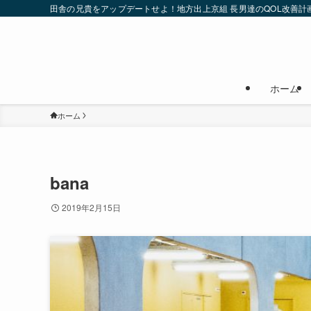
田舎の兄貴をアップデートせよ！地方出上京組 長男達のQOL改善計
ホーム
ホーム
bana
2019年2月15日