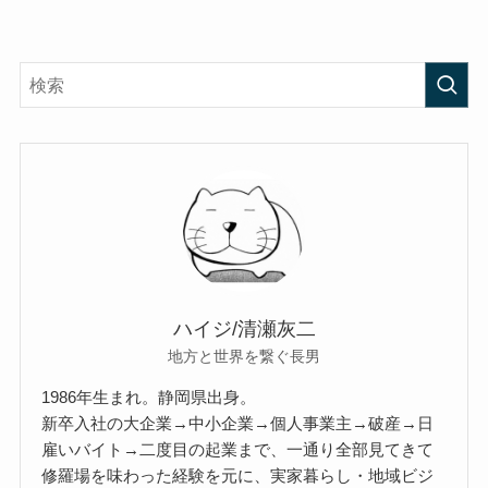
ハイジ/清瀬灰二
地方と世界を繋ぐ長男
1986年生まれ。静岡県出身。
新卒入社の大企業→中小企業→個人事業主→破産→日
雇いバイト→二度目の起業まで、一通り全部見てきて
修羅場を味わった経験を元に、実家暮らし・地域ビジ