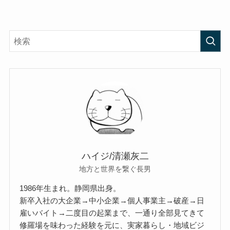
ハイジ/清瀬灰二
地方と世界を繋ぐ長男
1986年生まれ。静岡県出身。
新卒入社の大企業→中小企業→個人事業主→破産→日
雇いバイト→二度目の起業まで、一通り全部見てきて
修羅場を味わった経験を元に、実家暮らし・地域ビジ