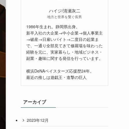
ハイジ/清瀬灰二
地方と世界を繋ぐ長男
1986年生まれ。静岡県出身。
新卒入社の大企業→中小企業→個人事業主
→破産→日雇いバイト→二度目の起業ま
で、一通り全部見てきて修羅場を味わった
経験を元に、実家暮らし・地域ビジネス・
副業・趣味に関する発信を行っています。
横浜DeNAベイスターズ応援歴24年。
最近の推しは遊戯王・進撃の巨人
アーカイブ
2023年12月