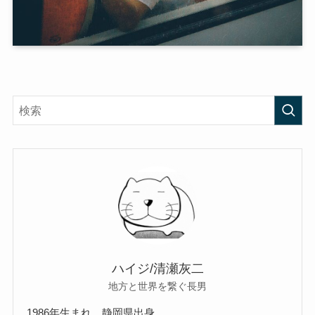
ハイジ/清瀬灰二
地方と世界を繋ぐ長男
1986年生まれ。静岡県出身。