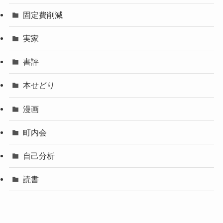
固定費削減
実家
書評
本せどり
漫画
町内会
自己分析
読書