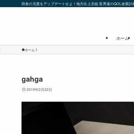
田舎の兄貴をアップデートせよ！地方出上京組 長男達のQOL改善計
ホーム
ホーム
gahga
2019年2月22日