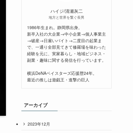
ハイジ/清瀬灰二
地方と世界を繋ぐ長男
1986年生まれ。静岡県出身。
新卒入社の大企業→中小企業→個人事業主
→破産→日雇いバイト→二度目の起業ま
で、一通り全部見てきて修羅場を味わった
経験を元に、実家暮らし・地域ビジネス・
副業・趣味に関する発信を行っています。
横浜DeNAベイスターズ応援歴24年。
最近の推しは遊戯王・進撃の巨人
アーカイブ
2023年12月