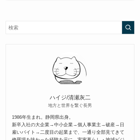
ハイジ/清瀬灰二
地方と世界を繋ぐ長男
1986年生まれ。静岡県出身。
新卒入社の大企業→中小企業→個人事業主→破産→日
雇いバイト→二度目の起業まで、一通り全部見てきて
修羅場を味わった経験を元に、実家暮らし・地域ビジ