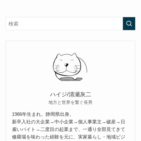
ハイジ/清瀬灰二
地方と世界を繋ぐ長男
1986年生まれ。静岡県出身。
新卒入社の大企業→中小企業→個人事業主→破産→日
雇いバイト→二度目の起業まで、一通り全部見てきて
修羅場を味わった経験を元に、実家暮らし・地域ビジ