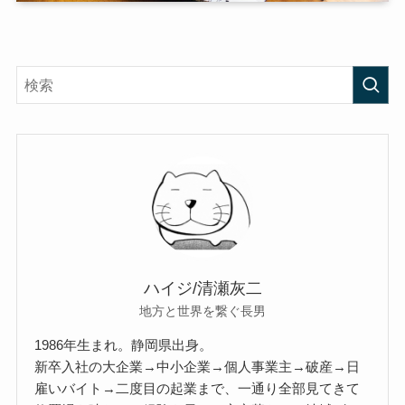
ハイジ/清瀬灰二
地方と世界を繋ぐ長男
1986年生まれ。静岡県出身。
新卒入社の大企業→中小企業→個人事業主→破産→日
雇いバイト→二度目の起業まで、一通り全部見てきて