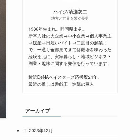
ハイジ/清瀬灰二
地方と世界を繋ぐ長男
1986年生まれ。静岡県出身。
新卒入社の大企業→中小企業→個人事業主
→破産→日雇いバイト→二度目の起業ま
で、一通り全部見てきて修羅場を味わった
経験を元に、実家暮らし・地域ビジネス・
副業・趣味に関する発信を行っています。
横浜DeNAベイスターズ応援歴24年。
最近の推しは遊戯王・進撃の巨人
アーカイブ
2023年12月