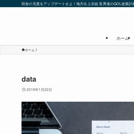
田舎の兄貴をアップデートせよ！地方出上京組 長男達のQOL改善計
ホーム
ホーム
data
2019年1月22日