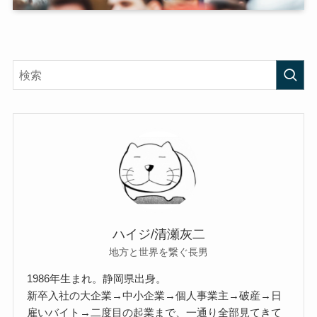
ハイジ/清瀬灰二
地方と世界を繋ぐ長男
1986年生まれ。静岡県出身。
新卒入社の大企業→中小企業→個人事業主→破産→日
雇いバイト→二度目の起業まで、一通り全部見てきて