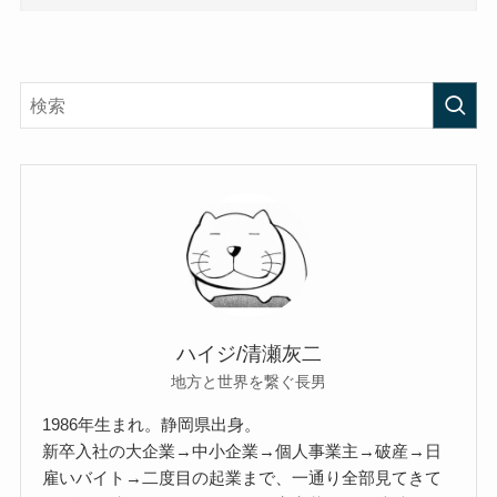
ハイジ/清瀬灰二
地方と世界を繋ぐ長男
1986年生まれ。静岡県出身。
新卒入社の大企業→中小企業→個人事業主→破産→日
雇いバイト→二度目の起業まで、一通り全部見てきて