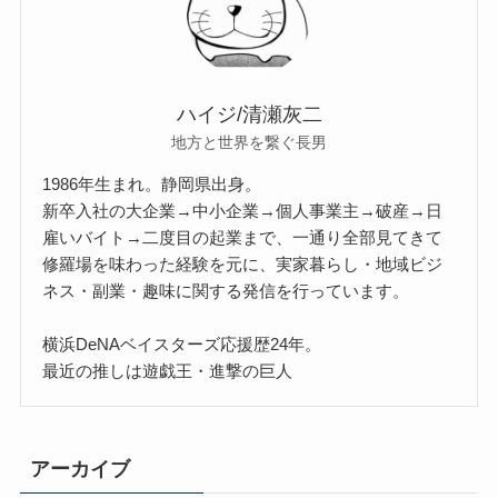
ハイジ/清瀬灰二
地方と世界を繋ぐ長男
1986年生まれ。静岡県出身。
新卒入社の大企業→中小企業→個人事業主→破産→日
雇いバイト→二度目の起業まで、一通り全部見てきて
修羅場を味わった経験を元に、実家暮らし・地域ビジ
ネス・副業・趣味に関する発信を行っています。
横浜DeNAベイスターズ応援歴24年。
最近の推しは遊戯王・進撃の巨人
アーカイブ