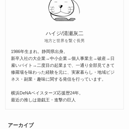
ハイジ/清瀬灰二
地方と世界を繋ぐ長男
1986年生まれ。静岡県出身。
新卒入社の大企業→中小企業→個人事業主→破産→日
雇いバイト→二度目の起業まで、一通り全部見てきて
修羅場を味わった経験を元に、実家暮らし・地域ビジ
ネス・副業・趣味に関する発信を行っています。
横浜DeNAベイスターズ応援歴24年。
最近の推しは遊戯王・進撃の巨人
アーカイブ