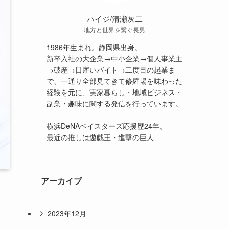
ハイジ/清瀬灰二
地方と世界を繋ぐ長男
1986年生まれ。静岡県出身。
新卒入社の大企業→中小企業→個人事業主
→破産→日雇いバイト→二度目の起業ま
で、一通り全部見てきて修羅場を味わった
経験を元に、実家暮らし・地域ビジネス・
副業・趣味に関する発信を行っています。
横浜DeNAベイスターズ応援歴24年。
最近の推しは遊戯王・進撃の巨人
アーカイブ
2023年12月