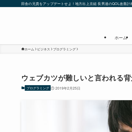
田舎の兄貴をアップデートせよ！地方出上京組 長男達のQOL改善計
ホーム
ホーム
ビジネス
プログラミング
ウェブカツが難しいと言われる背
プログラミング
2019年2月25日