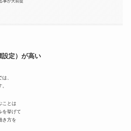
る事が大前提
標設定）が高い
では、
す。
ぶことは
ルを挙げて
働き方を