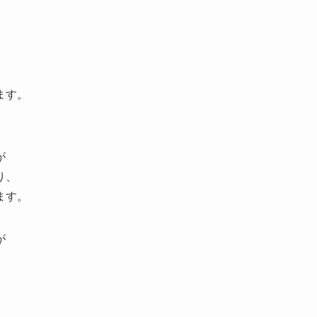
ます。
が
り、
ます。
が