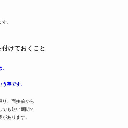
ます。
を付けておくこと
は、
」
いう事です。
限り、面接前から
しでも短い期間で
要があります。