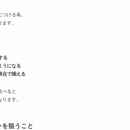
につける為、
ります。
する
ようになる
時点で揃える
比べると
なります。
ンを狙うこと