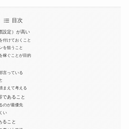
目次
標設定）が高い
を付けておくこと
ンを狙うこと
を稼ぐことが目的
部言っている
と
踏まえて考える
容であること
るのが最優先
くい
あること