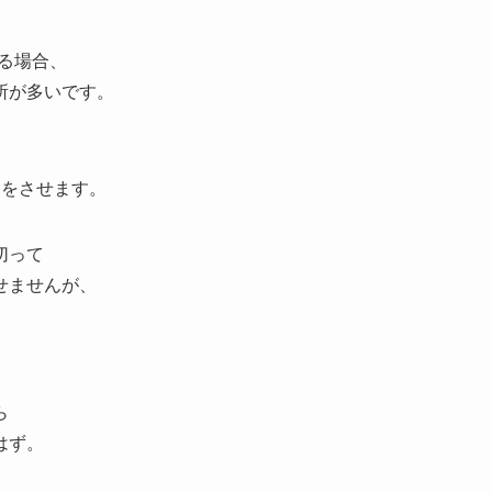
る場合、
所が多いです。
験をさせます。
切って
せませんが、
ら
はず。