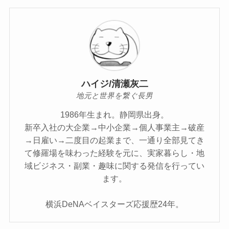
ハイジ/清瀬灰二
地元と世界を繋ぐ長男
1986年生まれ。静岡県出身。
新卒入社の大企業→中小企業→個人事業主→破産
→日雇い→二度目の起業まで、一通り全部見てき
て修羅場を味わった経験を元に、実家暮らし・地
域ビジネス・副業・趣味に関する発信を行ってい
ます。
横浜DeNAベイスターズ応援歴24年。