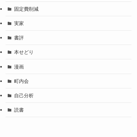
固定費削減
実家
書評
本せどり
漫画
町内会
自己分析
読書