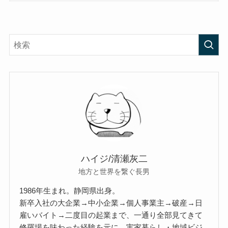
ハイジ/清瀬灰二
地方と世界を繋ぐ長男
1986年生まれ。静岡県出身。
新卒入社の大企業→中小企業→個人事業主→破産→日
雇いバイト→二度目の起業まで、一通り全部見てきて
修羅場を味わった経験を元に、実家暮らし・地域ビジ