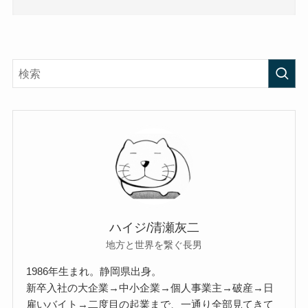
ハイジ/清瀬灰二
地方と世界を繋ぐ長男
1986年生まれ。静岡県出身。
新卒入社の大企業→中小企業→個人事業主→破産→日
雇いバイト→二度目の起業まで、一通り全部見てきて