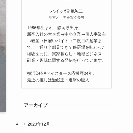
ハイジ/清瀬灰二
地方と世界を繋ぐ長男
1986年生まれ。静岡県出身。
新卒入社の大企業→中小企業→個人事業主
→破産→日雇いバイト→二度目の起業ま
で、一通り全部見てきて修羅場を味わった
経験を元に、実家暮らし・地域ビジネス・
副業・趣味に関する発信を行っています。
横浜DeNAベイスターズ応援歴24年。
最近の推しは遊戯王・進撃の巨人
アーカイブ
2023年12月