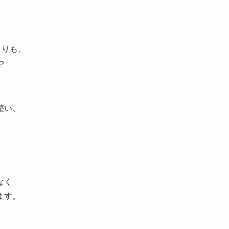
よりも、
や
整い、
なく
ます。