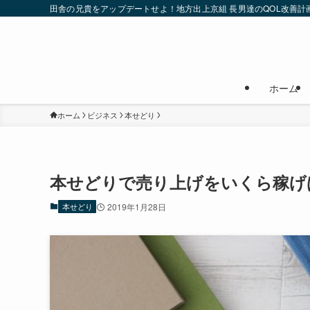
田舎の兄貴をアップデートせよ！地方出上京組 長男達のQOL改善計
ホーム
ホーム
ビジネス
本せどり
本せどりで売り上げをいくら稼げ
本せどり
2019年1月28日