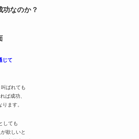
成功なのか？
面
通じて
と叫ばれても
あれば成功、
なります。
としても
入が欲しいと