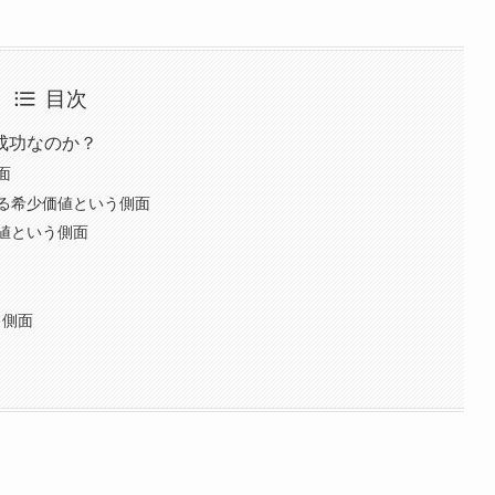
目次
成功なのか？
面
る希少価値という側面
値という側面
う側面