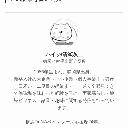
ハイジ/清瀬灰二
地元と世界を繋ぐ長男
1986年生まれ。静岡県出身。
新卒入社の大企業→中小企業→個人事業主→破産
→日雇い→二度目の起業まで、一通り全部見てき
て修羅場を味わった経験を元に、実家暮らし・地
域ビジネス・副業・趣味に関する発信を行ってい
ます。
横浜DeNAベイスターズ応援歴24年。