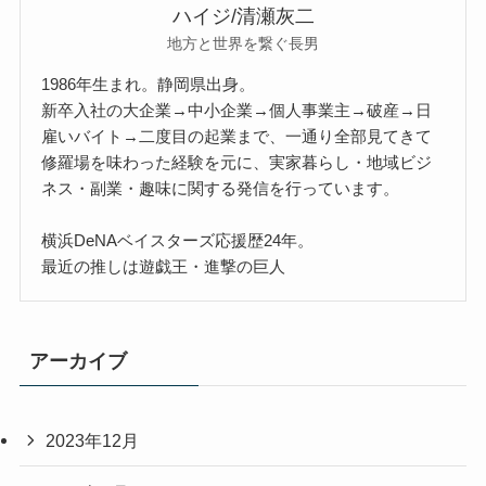
ハイジ/清瀬灰二
地方と世界を繋ぐ長男
1986年生まれ。静岡県出身。
新卒入社の大企業→中小企業→個人事業主→破産→日
雇いバイト→二度目の起業まで、一通り全部見てきて
修羅場を味わった経験を元に、実家暮らし・地域ビジ
ネス・副業・趣味に関する発信を行っています。
横浜DeNAベイスターズ応援歴24年。
最近の推しは遊戯王・進撃の巨人
アーカイブ
2023年12月