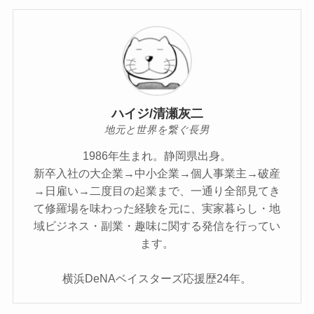
ハイジ/清瀬灰二
地元と世界を繋ぐ長男
1986年生まれ。静岡県出身。
新卒入社の大企業→中小企業→個人事業主→破産
→日雇い→二度目の起業まで、一通り全部見てき
て修羅場を味わった経験を元に、実家暮らし・地
域ビジネス・副業・趣味に関する発信を行ってい
ます。
横浜DeNAベイスターズ応援歴24年。