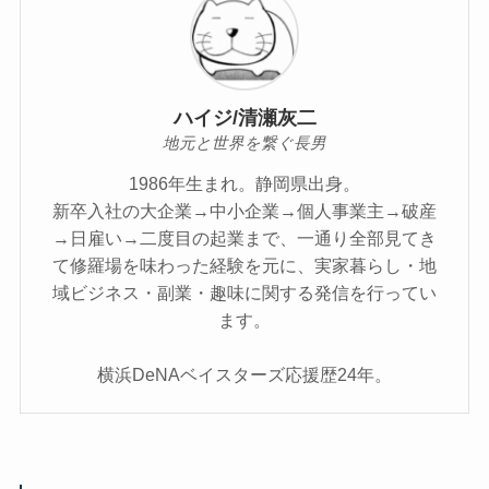
ハイジ/清瀬灰二
地元と世界を繋ぐ長男
1986年生まれ。静岡県出身。
新卒入社の大企業→中小企業→個人事業主→破産
→日雇い→二度目の起業まで、一通り全部見てき
て修羅場を味わった経験を元に、実家暮らし・地
域ビジネス・副業・趣味に関する発信を行ってい
ます。
横浜DeNAベイスターズ応援歴24年。